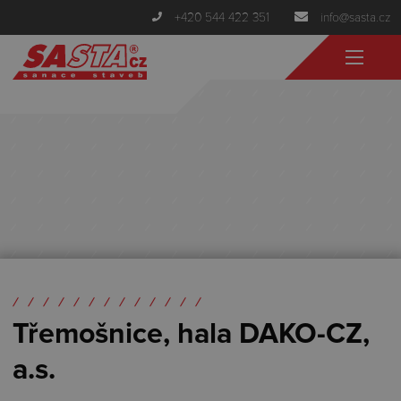
+420 544 422 351
info@sasta.cz
Třemošnice, hala DAKO-CZ,
a.s.