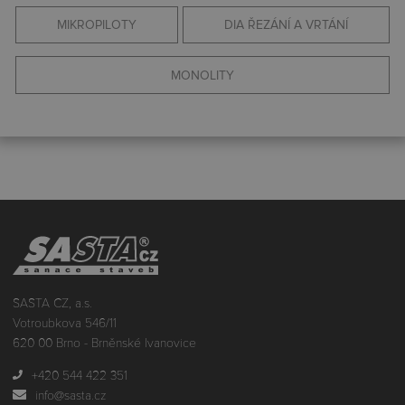
MIKROPILOTY
DIA ŘEZÁNÍ A VRTÁNÍ
MONOLITY
SASTA CZ, a.s.
Votroubkova 546/11
620 00 Brno - Brněnské Ivanovice
+420 544 422 351
info@sasta.cz