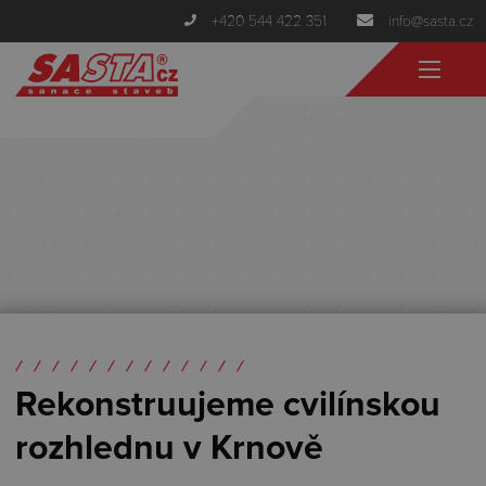
+420 544 422 351
info@sasta.cz
Rekonstruujeme cvilínskou
rozhlednu v Krnově