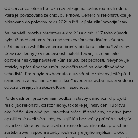
Od července letošního roku revitalizujeme cvilínskou rozhlednu,
která je považovaná za chloubu Krnova. Generální rekonstrukce je
plánovaná do poloviny roku 2021 a řeší její aktuální havarijní stav.
Asi největší hrozbu představuje drolící se cimbuří. Z toho důvodu
bylo už předloni umístěno nad venkovním schodištěm lešení se
stříškou a na vyhlídkové terase bránily přístupu k cimbuří zábrany.
„Stav rozhledny je v současnosti natolik havarijní, že ani tato
opatření neskýtají návštěvníkům záruku bezpečnosti. Nevyhovuje
staticky a přes únosnou míru pokročila také hniloba dřevěného
schodiště. Proto bylo rozhodnuto o uzavření rozhledny ještě před
samotným zahájením rekonstrukce,“ uvedla na webu města vedoucí
odboru veřejných zakázek Klára Hazuchová.
Po důkladném prozkoumání podloží i stavby samé vznikl projekt
řešící jak rekonstrukci rozhledny, tak také její nasvícení i úpravu
okolí věže. Aktuálně jsou stavební práce již zahájeny, nejdříve jsme
oplotili celé okolí věže, aby byl zajištěn bezpečný průběh stavby. V
první fázi, která by měla trvat do konce letošního roku, proběhne
zastabilizování spodní stavby rozhledny a jejího nejbližšího okolí.