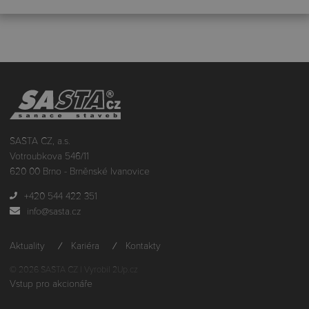
SASTA CZ, a.s.
Votroubkova 546/11
620 00 Brno - Brněnské Ivanovice
+420 544 422 351
info@sasta.cz
Aktuality
Kariéra
Kontakty
© 2026 SASTA CZ |
Vyrobil 2Up.cz
Vstup pro akcionáře